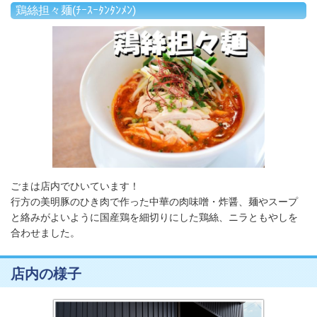
鶏絲担々麺(ﾁｰｽｰﾀﾝﾀﾝﾒﾝ)
ごまは店内でひいています！
行方の美明豚のひき肉で作った中華の肉味噌・
炸醤、麺やスープ
と絡みがよいように国産鶏を細切りにした
鶏絲、ニラともやしを
合わせました。
店内の様子