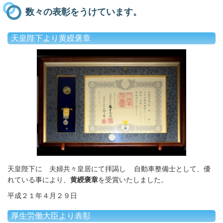
数々の表彰をうけています。
天皇陛下より黄綬褒章
天皇陛下に 夫婦共々皇居にて拝謁し 自動車整備士として、優
れている事により、
黄綬褒章
を受賞いたしました。
平成２１年４月２９日
厚生労働大臣より表彰