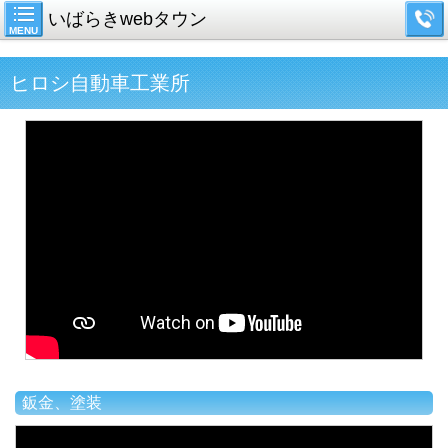
いばらきwebタウン
MENU
ヒロシ自動車工業所
鈑金、塗装